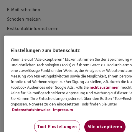
E-Mail schreiben
Schaden melden
Erstkontaktinformationen
EU-Offenlegungsvereinbarung
Datenverarbeitung
Einstellungen zum Datenschutz
Wenn Sie auf "Alle akzeptieren" klicken, stimmen Sie der Speicherung 
Das könnte Sie auch interessieren
und ähnlichen Technologien (Tools) auf Ihrem Gerät zu. Dadurch ermö
eine zuverlässige Funktion der Website, die Analyse der Websitenutzun
Messung von Marketingaktivitäten sowie die Möglichkeit, Ihnen persona
Unsere Agentur
Inhalte und Werbeanzeigen zur Verfügung zu stellen, z.B. durch die N
Facebook Audiences oder Google Ads. Falls Sie
nicht zustimmen
möchten
Referenzen
keine für Sie maßgeschneiderte Anpassung und Werbung auf dieser Se
Standorte
Sie können Ihre Entscheidungen jederzeit über den Button "Tool-Eins
anpassen. Näheres zu den eingesetzten Tools finden Sie unter
Sponsoring
Datenschutzhinweise
Impressum
Kooperationspartner
Schwerpunkte
Tool-Einstellungen
Alle akzeptieren