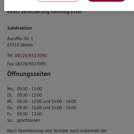
ERGO Versicherung Henning Estor
Subdirektion
Auroffer Str. 1
65510 Idstein
Tel:
06126/9537090
Fax:
06126/9537099
Öffnungszeiten
Mo.
:
09:30 - 12:00
Di.
:
09:30 - 12:00
Mi.
:
09:30 - 12:00 und 14:00 - 16:00
Do.
:
09:30 - 12:00 und 14:00 - 16:00
Fr.
:
09:30 - 12:00
Sa.
:
geschlossen
Nach Vereinbarung sind Termine auch außerhalb der