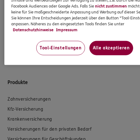
Inhalte und Werbeanzeigen zur Verfügung zu stellen, z.B. durch die N
Facebook Audiences oder Google Ads. Falls Sie
nicht zustimmen
möchten
sowie auch gesetzliche Regelungen halten mich
keine für Sie maßgeschneiderte Anpassung und Werbung auf dieser Se
dazu an. Ich biete Beratung an, für die
Sie können Ihre Entscheidungen jederzeit über den Button "Tool-Eins
Versicherungsvermittlung erhalte ich Provision,
anpassen. Näheres zu den eingesetzten Tools finden Sie unter
ferner sonstige Zuwendungen.
Datenschutzhinweise
Impressum
Mehr Informationen
Tool-Einstellungen
Alle akzeptieren
Produkte
Zahnversicherungen
Kfz-Versicherung
Krankenversicherung
Versicherungen für den privaten Bedarf
Versicherungen für Geschäftskunden