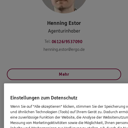
Henning
Estor
Agenturinhaber
Tel:
06126/9537090
henning.estor@ergo.de
Mehr
HINWEIS
Einstellungen zum Datenschutz
Wichtiges aus dem Vermittlerrecht
Wenn Sie auf "Alle akzeptieren" klicken, stimmen Sie der Speicherung 
und ähnlichen Technologien (Tools) auf Ihrem Gerät zu. Dadurch ermö
eine zuverlässige Funktion der Website, die Analyse der Websitenutzun
Ich bin verpflichtet, Ihnen Auskünfte zu meiner
Messung von Marketingaktivitäten sowie die Möglichkeit, Ihnen persona
Person zu geben. Sowohl Ihr Schutz als Verbraucher