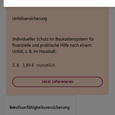
Unfallversicherung
Individueller Schutz im Baukastensystem für
finanzielle und praktische Hilfe nach einem
Unfall, z. B. im Haushalt.
Z. B.
1,89
€
monatlich
Jetzt informieren
Berufsunfähigkeitsversicherung