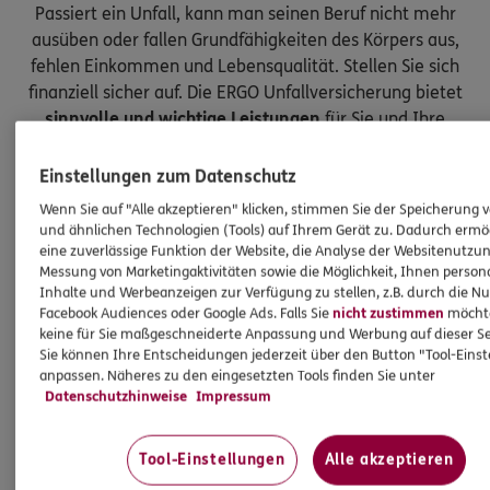
Passiert ein Unfall, kann man seinen Beruf nicht mehr
ausüben oder fallen Grundfähigkeiten des Körpers aus,
fehlen Einkommen und Lebensqualität. Stellen Sie sich
finanziell sicher auf. Die ERGO Unfallversicherung bietet
sinnvolle und wichtige Leistungen
für Sie und Ihre
Kinder.
Einstellungen zum Datenschutz
Wenn Sie auf "Alle akzeptieren" klicken, stimmen Sie der Speicherung 
und ähnlichen Technologien (Tools) auf Ihrem Gerät zu. Dadurch ermö
eine zuverlässige Funktion der Website, die Analyse der Websitenutzun
Messung von Marketingaktivitäten sowie die Möglichkeit, Ihnen persona
Inhalte und Werbeanzeigen zur Verfügung zu stellen, z.B. durch die N
Facebook Audiences oder Google Ads. Falls Sie
nicht zustimmen
möchten
keine für Sie maßgeschneiderte Anpassung und Werbung auf dieser Se
Sie können Ihre Entscheidungen jederzeit über den Button "Tool-Eins
anpassen. Näheres zu den eingesetzten Tools finden Sie unter
Datenschutzhinweise
Impressum
Tool-Einstellungen
Alle akzeptieren